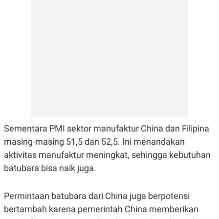
E
R
F
B
O
U
K
S
U
I
S
N
E
S
S
I
N
S
I
G
H
Sementara PMI sektor manufaktur China dan Filipina
T
masing-masing 51,5 dan 52,5. Ini menandakan
S
B
T
E
aktivitas manufaktur meningkat, sehingga kebutuhan
O
L
batubara bisa naik juga.
C
A
K
N
S
J
E
A
Permintaan batubara dari China juga berpotensi
T
O
U
N
bertambah karena pemerintah China memberikan
P