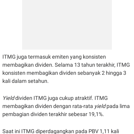
R
T
I
S
I
N
G
K
G
M
E
D
ITMG juga termasuk emiten yang konsisten
I
A
membagikan dividen. Selama 13 tahun terakhir, ITMG
.
konsisten membagikan dividen sebanyak 2 hingga 3
I
D
kali dalam setahun.
Yield
dividen ITMG juga cukup atraktif. ITMG
SITEMAP
PROFILE
TERM
OF
membagikan dividen dengan rata-rata
yield
pada lima
USE
pembagian dividen terakhir sebesar 19,1%.
PEDOMAN
PEMBERITAAN
SIBER
Saat ini ITMG diperdagangkan pada PBV 1,11 kali
PRIVACY