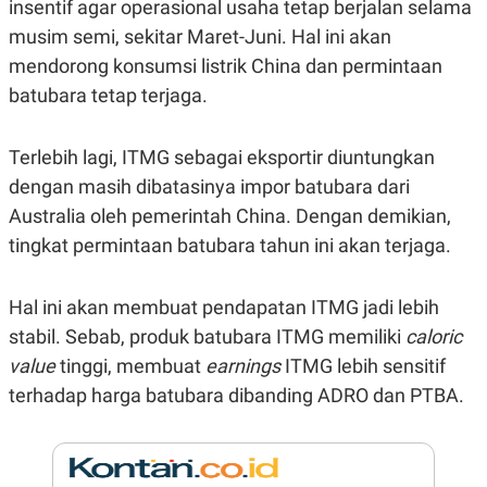
insentif agar operasional usaha tetap berjalan selama
N
S
musim semi, sekitar Maret-Juni. Hal ini akan
E
E
W
R
mendorong konsumsi listrik China dan permintaan
S
E
S
M
batubara tetap terjaga.
E
O
T
N
U
I
Terlebih lagi, ITMG sebagai eksportir diuntungkan
P
A
dengan masih dibatasinya impor batubara dari
A
K
D
I
Australia oleh pemerintah China. Dengan demikian,
V
L
A
tingkat permintaan batubara tahun ini akan terjaga.
S
K
O
Hal ini akan membuat pendapatan ITMG jadi lebih
R
P
stabil. Sebab, produk batubara ITMG memiliki
caloric
O
R
value
tinggi, membuat
earnings
ITMG lebih sensitif
A
terhadap harga batubara dibanding ADRO dan PTBA.
S
I
K
N
I
A
L
T