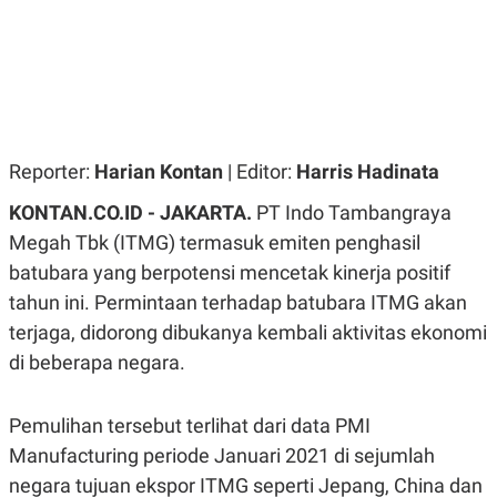
R
G
S
I
O
O
N
N
A
A
L
L
F
I
N
Reporter:
Harian Kontan
| Editor:
Harris Hadinata
A
N
C
KONTAN.CO.ID - JAKARTA.
PT Indo Tambangraya
E
Megah Tbk (ITMG) termasuk emiten penghasil
Y
C
batubara yang berpotensi mencetak kinerja positif
A
A
N
R
tahun ini. Permintaan terhadap batubara ITMG akan
G
I
T
T
terjaga, didorong dibukanya kembali aktivitas ekonomi
E
A
di beberapa negara.
R
H
.
U
.
.
Pemulihan tersebut terlihat dari data PMI
K
L
Manufacturing periode Januari 2021 di sejumlah
E
I
S
F
negara tujuan ekspor ITMG seperti Jepang, China dan