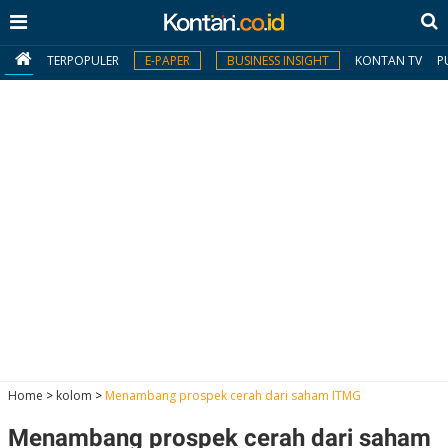
TERPOPULER
E-PAPER
BUSINESS INSIGHT
KONTAN TV
P
MY
KONTAN
Daftar
Masuk
BERITA
I
N
N
A
Home
>
kolom
>
Menambang prospek cerah dari saham ITMG
V
S
E
I
S
O
Menambang prospek cerah dari saham
T
N