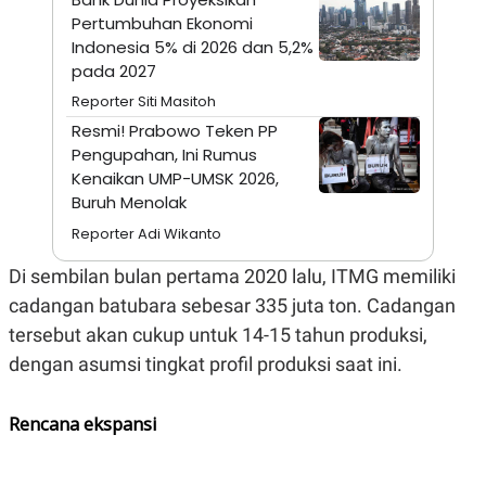
S
A
Pertumbuhan Ekonomi
A
G
T
E
Indonesia 5% di 2026 dan 5,2%
D
S
pada 2027
A
T
Reporter Siti Masitoh
A
Resmi! ​Prabowo Teken PP
K
L
Pengupahan, Ini Rumus
O
I
N
P
Kenaikan UMP-UMSK 2026,
T
S
Buruh Menolak
A
U
N
S
Reporter Adi Wikanto
T
V
Di sembilan bulan pertama 2020 lalu, ITMG memiliki
cadangan batubara sebesar 335 juta ton. Cadangan
JARINGAN
tersebut akan cukup untuk 14-15 tahun produksi,
dengan asumsi tingkat profil produksi saat ini.
K
P
O
R
N
E
Rencana ekspansi
T
S
A
S
N
R
A
E