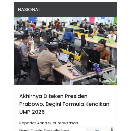
A
I
S
V
NASIONAL
K
E
E
M
E
N
T
E
R
I
A
N
L
E
S
T
A
R
I
Akhirnya Diteken Presiden
Prabowo, Begini Formula Kenaikan
KANAL
UMP 2026
Reporter Anna Suci Perwitasari
P
I
U
M
Bank Dunia Proyeksikan