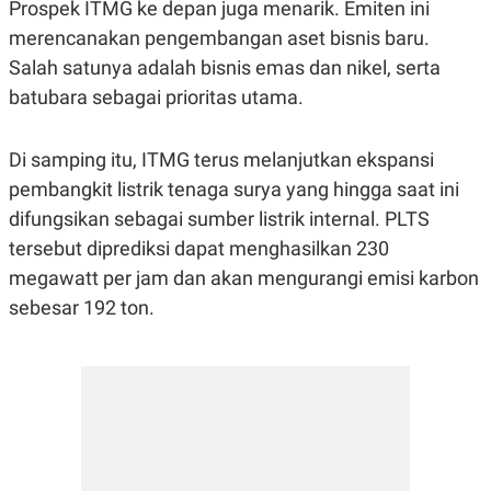
C
L
Prospek ITMG ke depan juga menarik. Emiten ini
A
E
merencanakan pengembangan aset bisnis baru.
D
A
E
S
Salah satunya adalah bisnis emas dan nikel, serta
M
E
Y
.
batubara sebagai prioritas utama.
I
D
L
K
Di samping itu, ITMG terus melanjutkan ekspansi
A
I
pembangkit listrik tenaga surya yang hingga saat ini
N
N
G
E
difungsikan sebagai sumber listrik internal. PLTS
G
R
A
J
tersebut diprediksi dapat menghasilkan 230
N
A
megawatt per jam dan akan mengurangi emisi karbon
A
E
N
M
sebesar 192 ton.
C
I
E
T
T
E
A
N
K
E
A
P
D
A
V
P
E
E
R