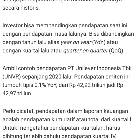
C
L
A
E
secara historis.
D
A
E
S
M
E
Investor bisa membandingkan pendapatan saat ini
Y
.
I
dengan pendapatan masa lalunya. Bisa dibandingkan
D
dengan tahun lalu alias
year on year
(YoY) atau
L
K
A
I
dengan kuartal lalu atau
quarter on quarter
(QoQ).
N
N
G
E
G
R
Ambil contoh pendapatan PT Unilever Indonesia Tbk
A
J
N
A
(UNVR) sepanjang 2020 lalu. Pendapatan emiten ini
A
E
N
M
tumbuh tipis 0,1% YoY, dari Rp 42,92 triliun jadi Rp
C
I
42,97 triliun.
E
T
T
E
A
N
K
Perlu dicatat, pendapatan dalam laporan keuangan
E
A
adalah pendapatan kumulatif atau total dari kuartal I.
P
D
A
V
Untuk mengetahui pendapatan kuartalan, harus
P
E
dihitung terlebih dahulu pendapatan kuartal IV.
E
R