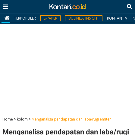
TERPOPULER
E-PAPER
BUSINESS INSIGHT
KONTAN TV
P
MY
KONTAN
Daftar
Masuk
BERITA
I
N
N
A
Home
>
kolom
>
Menganalisa pendapatan dan laba/rugi emiten
V
S
E
I
S
O
Menganalisa pendapatan dan laba/rugi
T
N