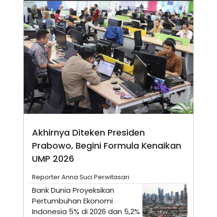
A
I
S
V
K
E
E
M
E
N
T
E
R
I
A
N
L
E
S
Akhirnya Diteken Presiden
T
A
Prabowo, Begini Formula Kenaikan
R
I
UMP 2026
Reporter Anna Suci Perwitasari
KANAL
Bank Dunia Proyeksikan
Pertumbuhan Ekonomi
P
I
Indonesia 5% di 2026 dan 5,2%
U
M