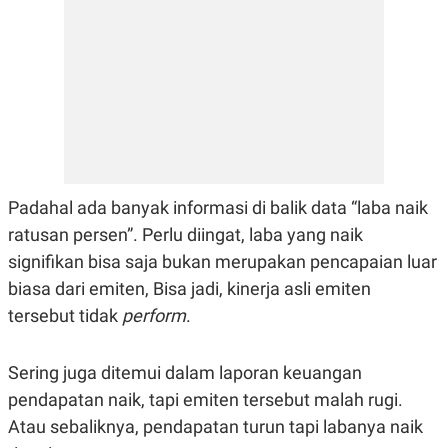
E
R
F
B
O
U
K
S
U
I
S
N
E
S
S
I
N
Padahal ada banyak informasi di balik data “laba naik
S
I
ratusan persen”. Perlu diingat, laba yang naik
G
H
signifikan bisa saja bukan merupakan pencapaian luar
T
biasa dari emiten, Bisa jadi, kinerja asli emiten
S
B
T
E
tersebut tidak
perform
.
O
L
C
A
K
N
Sering juga ditemui dalam laporan keuangan
S
J
E
A
pendapatan naik, tapi emiten tersebut malah rugi.
T
O
U
N
Atau sebaliknya, pendapatan turun tapi labanya naik
P