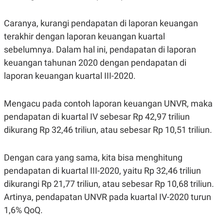
R
T
I
S
Caranya, kurangi pendapatan di laporan keuangan
I
N
terakhir dengan laporan keuangan kuartal
G
sebelumnya. Dalam hal ini, pendapatan di laporan
K
keuangan tahunan 2020 dengan pendapatan di
G
M
laporan keuangan kuartal III-2020.
E
D
I
A
Mengacu pada contoh laporan keuangan UNVR, maka
.
pendapatan di kuartal IV sebesar Rp 42,97 triliun
I
D
dikurang Rp 32,46 triliun, atau sebesar Rp 10,51 triliun.
Dengan cara yang sama, kita bisa menghitung
SITEMAP
PROFILE
TERM
pendapatan di kuartal III-2020, yaitu Rp 32,46 triliun
OF
USE
dikurangi Rp 21,77 triliun, atau sebesar Rp 10,68 triliun.
PEDOMAN
Artinya, pendapatan UNVR pada kuartal IV-2020 turun
PEMBERITAAN
SIBER
1,6% QoQ.
PRIVACY