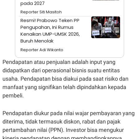
S
A
pada 2027
A
G
T
E
Reporter Siti Masitoh
D
S
Resmi! ​Prabowo Teken PP
A
T
Pengupahan, Ini Rumus
A
Kenaikan UMP-UMSK 2026,
K
L
Buruh Menolak
O
I
Reporter Adi Wikanto
N
P
T
S
A
U
Pendapatan atau penjualan adalah input yang
N
S
T
didapatkan dari operasional bisnis suatu entitas
V
usaha. Pendapatan bisa diakui pada saat risiko dan
manfaat yang signifikan telah dipindahkan kepada
JARINGAN
pembeli.
K
P
O
R
Pendapatan diukur pada nilai wajar pembayaran yang
N
E
T
S
diterima, tidak termasuk diskon, rabat dan pajak
A
S
pertambahan nilai (PPN). Investor bisa mengukur
N
R
A
E
kinerja pendapatan dengan membandingkannya