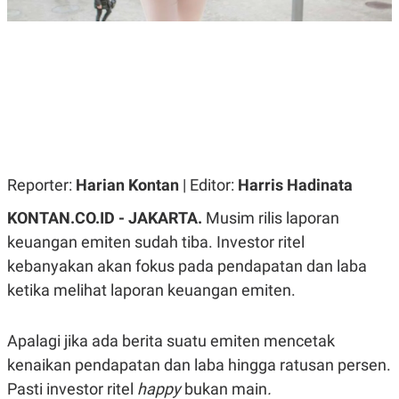
R
G
S
I
O
O
N
N
A
A
L
L
F
I
N
A
N
C
E
Reporter:
Harian Kontan
| Editor:
Harris Hadinata
Y
C
KONTAN.CO.ID - JAKARTA.
Musim rilis laporan
A
A
N
R
keuangan emiten sudah tiba. Investor ritel
G
I
T
T
kebanyakan akan fokus pada pendapatan dan laba
E
A
ketika melihat laporan keuangan emiten.
R
H
.
U
.
.
Apalagi jika ada berita suatu emiten mencetak
K
L
kenaikan pendapatan dan laba hingga ratusan persen.
E
I
S
F
Pasti investor ritel
happy
bukan main
.