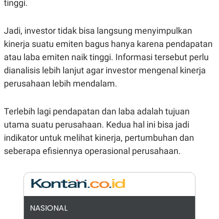
tinggi.
N
S
E
E
W
R
Jadi, investor tidak bisa langsung menyimpulkan
S
E
S
M
kinerja suatu emiten bagus hanya karena pendapatan
E
O
T
N
atau laba emiten naik tinggi. Informasi tersebut perlu
U
I
dianalisis lebih lanjut agar investor mengenal kinerja
P
A
perusahaan lebih mendalam.
A
K
D
I
V
L
A
Terlebih lagi pendapatan dan laba adalah tujuan
S
K
utama suatu perusahaan. Kedua hal ini bisa jadi
O
indikator untuk melihat kinerja, pertumbuhan dan
R
P
seberapa efisiennya operasional perusahaan.
O
R
A
S
I
K
N
I
A
NASIONAL
L
T